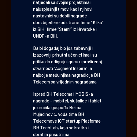
natjecali sa svojim projektima i
najuspješniji timovi kao i njihovi
nastavnici su dobili nagrade
obezbijeđene od strane firme “Klika”
iz BiH, firme “Stemi” iz Hrvatske i
UNDP-a BiH.
Da bi događaj bio još zabavniji i
izazovniji prisutni učenici imali su
priliku da odigraju igricu u proširenoj
stvarnosti “AugmentInspire”, a
najbolje među njima nagradio je BH
Telecom sa vrijednim nagradama.
Ispred BH Telecoma i MOBIS-a
nagrade – mobitel, slušalice i tablet
je uručila gospođa Belma
Mujadinović, vođa tima BH
Telecomove ICT startup Platforme
BH TechLab, koja se kratko i
obratila prisutnima: