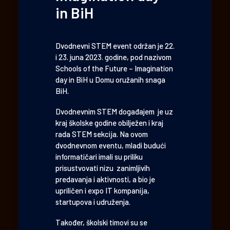
in BiH
Dvodnevni STEM event održan je 22.
i 23. juna 2023. godine, pod nazivom
Schools of the Future – Imagination
day in BiH u Domu oružanih snaga
BiH.
Dvodnevnim STEM događajem je uz
kraj školske godine obilježen i kraj
rada STEM sekcija. Na ovom
dvodnevnom eventu, mladi budući
informatičari imali su priliku
prisustvovati nizu zanimljivih
predavanja i aktivnosti, a bio je
upriličen i expo IT kompanija,
startupova i udruženja.
Također, školski timovi su se