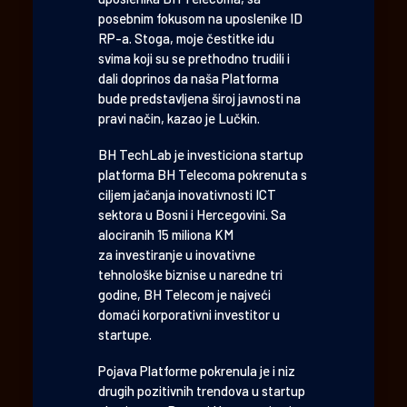
posebnim fokusom na uposlenike ID
RP-a. Stoga, moje čestitke idu
svima koji su se prethodno trudili i
dali doprinos da naša Platforma
bude predstavljena široj javnosti na
pravi način, kazao je Lučkin.
BH TechLab je investiciona startup
platforma BH Telecoma pokrenuta s
ciljem jačanja inovativnosti ICT
sektora u Bosni i Hercegovini. Sa
alociranih 15 miliona KM
za investiranje u inovativne
tehnološke biznise u naredne tri
godine, BH Telecom je najveći
domaći korporativni investitor u
startupe.
Pojava Platforme pokrenula je i niz
drugih pozitivnih trendova u startup