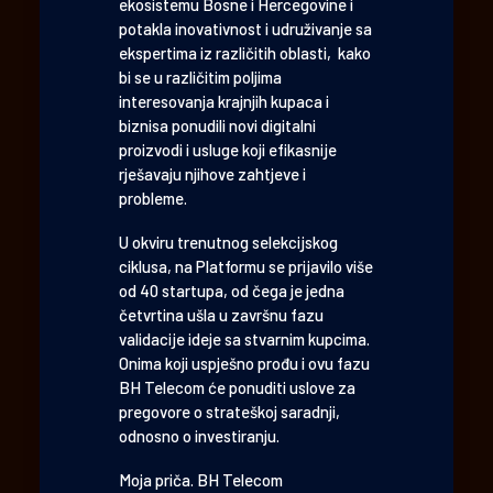
ekosistemu Bosne i Hercegovine i
potakla inovativnost i udruživanje sa
ekspertima iz različitih oblasti, kako
bi se u različitim poljima
interesovanja krajnjih kupaca i
biznisa ponudili novi digitalni
proizvodi i usluge koji efikasnije
rješavaju njihove zahtjeve i
probleme.
U okviru trenutnog selekcijskog
ciklusa, na Platformu se prijavilo više
od 40 startupa, od čega je jedna
četvrtina ušla u završnu fazu
validacije ideje sa stvarnim kupcima.
Onima koji uspješno prođu i ovu fazu
BH Telecom će ponuditi uslove za
pregovore o strateškoj saradnji,
odnosno o investiranju.
Moja priča. BH Telecom