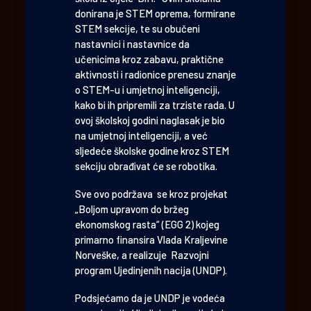
donirana je STEM oprema, formirane
STEM sekcije, te su obučeni
nastavnici i nastavnice da
učenicima kroz zabavu, praktične
aktivnosti i radionice prenesu znanje
o STEM-u i umjetnoj inteligenciji,
kako bi ih pripremili za trziste rada. U
ovoj školskoj godini naglasak je bio
na umjetnoj inteligenciji, a već
sljedeće školske godine kroz STEM
sekciju obrađivat će se robotika.
Sve ovo podržava se kroz projekat
„Boljom upravom do bržeg
ekonomskog rasta“ (EGG 2) kojeg
primarno finansira Vlada Kraljevine
Norveške, a realizuje Razvojni
program Ujedinjenih nacija (UNDP).
Podsjećamo da je UNDP je vodeća