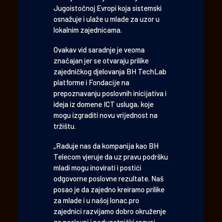
Jugoistočnoj Evropi koja sistemski
osnažuje i ulaže u mlade za uzor u
lokalnim zajednicama.
Ovakav vid saradnje je veoma
značajan jer se otvaraju prilike
zajedničkog djelovanja BH TechLab
platforme i Fondacije na
prepoznavanju poslovnih inicijativa i
ideja iz domene ICT usluga, koje
mogu izgraditi novu vrijednost na
tržištu.
„Raduje nas da kompanija kao BH
Telecom vjeruje da uz pravu podršku
mladi mogu inovirati i postići
odgovorne poslovne rezultate. Naš
posao je da zajedno kreiramo prilike
za mlade i u našoj lonac.pro
zajednici razvijamo dobro okruženje
za poslovni i poduzetnički razvoj