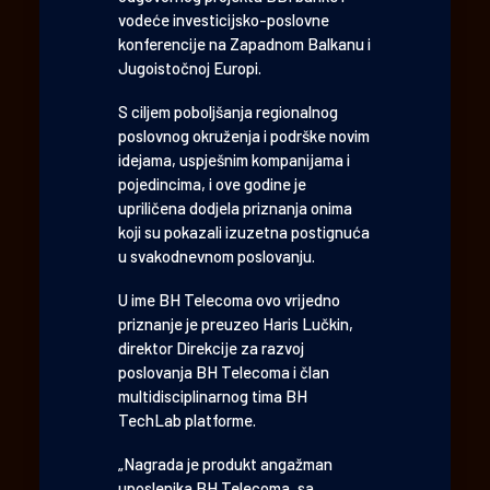
vodeće investicijsko-poslovne
konferencije na Zapadnom Balkanu i
Jugoistočnoj Europi.
S ciljem poboljšanja regionalnog
poslovnog okruženja i podrške novim
idejama, uspješnim kompanijama i
pojedincima, i ove godine je
upriličena dodjela priznanja onima
koji su pokazali izuzetna postignuća
u svakodnevnom poslovanju.
U ime BH Telecoma ovo vrijedno
priznanje je preuzeo Haris Lučkin,
direktor Direkcije za razvoj
poslovanja BH Telecoma i član
multidisciplinarnog tima BH
TechLab platforme.
„Nagrada je produkt angažman
uposlenika BH Telecoma, sa