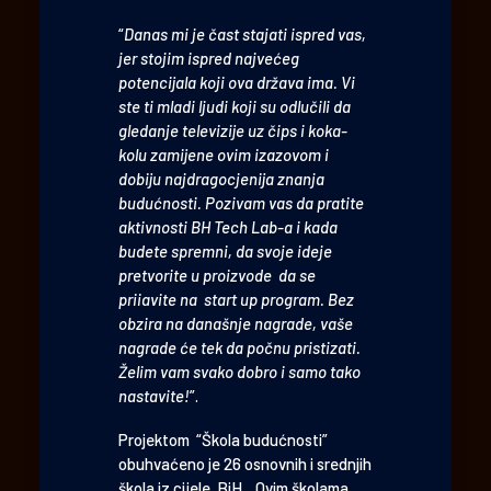
“
Danas mi je čast stajati ispred vas,
jer stojim ispred najvećeg
potencijala koji ova država ima. Vi
ste ti mladi ljudi koji su odlučili da
gledanje televizije uz čips i koka-
kolu zamijene ovim izazovom i
dobiju najdragocjenija znanja
budućnosti. Pozivam vas da pratite
aktivnosti BH Tech Lab-a i kada
budete spremni, da svoje ideje
pretvorite u proizvode da se
priiavite na start up program. Bez
obzira na današnje nagrade, vaše
nagrade će tek da počnu pristizati.
Želim vam svako dobro i samo tako
nastavite!
”.
Projektom “Škola budućnosti”
obuhvaćeno je 26 osnovnih i srednjih
škola iz cijele BiH. Ovim školama