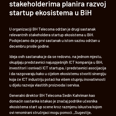
stakeholderima planira razvoj
startup ekosistema u BiH
U organizaciji BH Telecoma održan je drugi sastanak
relevantnih stakeholdera startup ekosistema u BiH.
Podsjećamo da je prvi sastanak u istom sazivu održan u
decembru prošle godine.
Ideja ovih sastanaka je da se redovno, na jednom mjestu,
okupljaju predstavnici najuspješnijih ICT kompanija u BiH,
investitori i osnivači ICT startupa, i predstavnici asocijacija
i da razgovaraju kako u cijelom ekosistemu stvoriti sinergiju
koja će ICT industriju potaći ka višem stupnju inovativnosti
u dijelu razvoja vlastitih proizvoda i servisa.
Generalni direktor BH Telecoma Sedin Kahriman kao
domaćin sastanka istakao je značaj podrške učesnika
ekosistema start up scene kroz razmjenu iskustva kojom
ovi renomirani stručnjaci mogu pomoći. „Sugestije,