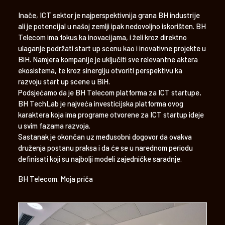
Inače, ICT sektor je najperspektivnija grana BH industrije
ali je potencijal u našoj zemlji ipak nedovoljno iskorišten. BH
Telecom ima fokus ka inovacijama, i želi kroz direktno
ulaganje podržati start up scenu kao i inovativne projekte u
BiH. Namjera kompanije je uključiti sve relevantne aktera
ekosistema, te kroz sinergiju otvoriti perspektivu ka
razvoju start up scene u BiH.
Podsjećamo da je BH Telecom platforma za ICT startupe,
BH TechLab je najveća investicijska platforma ovog
karaktera koja ima programe otvorene za ICT startup ideje
u svim fazama razvoja.
Sastanak je okončan uz međusobni dogovor da ovakva
druženja postanu praksa i da će se u narednom periodu
definisati koji su najbolji modeli zajedničke saradnje.
BH Telecom. Moja priča