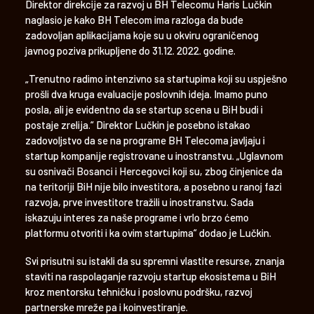
Direktor direkcije za razvoj u BH Telecomu Haris Lučkin
naglasio je kako BH Telecom ima razloga da bude
zadovoljan aplikacijama koje su u okviru ograničenog
javnog poziva prikupljene do 31.12. 2022. godine.
„Trenutno radimo intenzivno sa startupima koji su uspješno
prošli dva kruga evaluacije poslovnih ideja. Imamo puno
posla, ali je evidentno da se startup scena u BiH budi i
postaje zrelija.“ Direktor Lučkin je posebno istakao
zadovoljstvo da se na programe BH Telecoma javljaju i
startup kompanije registrovane u inostranstvu. „Uglavnom
su osnivači Bosanci i Hercegovci koji su, zbog činjenice da
na teritoriji BiH nije bilo investitora, a posebno u ranoj fazi
razvoja, prve investitore tražili u inostranstvu. Sada
iskazuju interes za naše programe i vrlo brzo ćemo
platformu otvoriti i ka ovim startupima“ dodao je Lučkin.
Svi prisutni su istakli da su spremni vlastite resurse, znanja
staviti na raspolaganje razvoju startup ekosistema u BiH
kroz mentorsku tehničku i poslovnu podršku, razvoj
partnerske mreže pa i koinvestiranje.