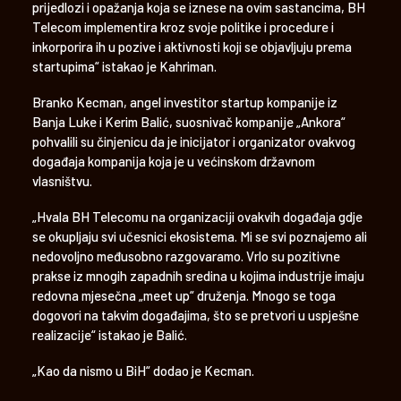
prijedlozi i opažanja koja se iznese na ovim sastancima, BH
Telecom implementira kroz svoje politike i procedure i
inkorporira ih u pozive i aktivnosti koji se objavljuju prema
startupima“ istakao je Kahriman.
Branko Kecman, angel investitor startup kompanije iz
Banja Luke i Kerim Balić, suosnivač kompanije „Ankora“
pohvalili su činjenicu da je inicijator i organizator ovakvog
događaja kompanija koja je u većinskom državnom
vlasništvu.
„Hvala BH Telecomu na organizaciji ovakvih događaja gdje
se okupljaju svi učesnici ekosistema. Mi se svi poznajemo ali
nedovoljno međusobno razgovaramo. Vrlo su pozitivne
prakse iz mnogih zapadnih sredina u kojima industrije imaju
redovna mjesečna „meet up“ druženja. Mnogo se toga
dogovori na takvim događajima, što se pretvori u uspješne
realizacije“ istakao je Balić.
„Kao da nismo u BiH“ dodao je Kecman.