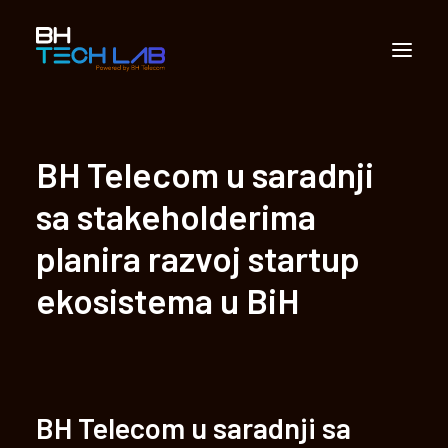
Partnerstvo
BH Telecom u saradnji
Apliciranje
sa stakeholderima
Vijesti
planira razvoj startup
Multimedija
ekosistema u BiH
Kontakt
Sarajevo Techlab
Search
BH Telecom u saradnji sa