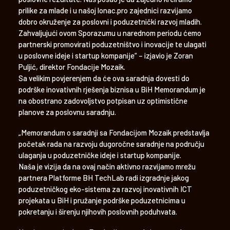
prilike za mlade i u našoj lonac.pro zajednici razvijamo
dobro okruženje za poslovni i poduzetnički razvoj mladih.
Zahvaljujući ovom Sporazumu u narednom periodu ćemo
partnerski promovirati poduzetništvo i inovacije te ulagati
u poslovne ideje i startup kompanije“ – izjavio je Zoran
Puljić, direktor Fondacije Mozaik.
Sa velikim povjerenjem da će ova saradnja dovesti do
podrške inovativnih rješenja biznisa u BiH Memorandum je
na obostrano zadovoljstvo potpisan uz optimistične
planove za poslovnu saradnju.
„Memorandum o saradnji sa Fondacijom Mozaik predstavlja
početak rada na razvoju dugoročne saradnje na području
ulaganja u poduzetničke ideje i startup kompanije.
Naša je vizija da na ovaj način aktivno razvijamo mrežu
partnera Platforme BH TechLab radi izgradnje jakog
poduzetničkog eko-sistema za razvoj inovativnih ICT
projekata u BiH i pružanje podrške poduzetnicima u
pokretanju i širenju njihovih poslovnih poduhvata.