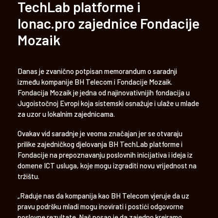
TechLab platforme i
lonac.pro zajednice Fondacije
Mozaik
Danas je zvanično potpisan memorandum o saradnji
između kompanije BH Telecom i Fondacije Mozaik.
Fondacija Mozaik je jedna od najinovativnijih fondacija u
Jugoistočnoj Evropi koja sistemski osnažuje i ulaže u mlade
za uzor u lokalnim zajednicama.
Ovakav vid saradnje je veoma značajan jer se otvaraju
prilike zajedničkog djelovanja BH TechLab platforme i
Fondacije na prepoznavanju poslovnih inicijativa i ideja iz
domene ICT usluga, koje mogu izgraditi novu vrijednost na
tržištu.
„Raduje nas da kompanija kao BH Telecom vjeruje da uz
pravu podršku mladi mogu inovirati i postići odgovorne
poslovne rezultate. Naš posao je da zajedno kreiramo