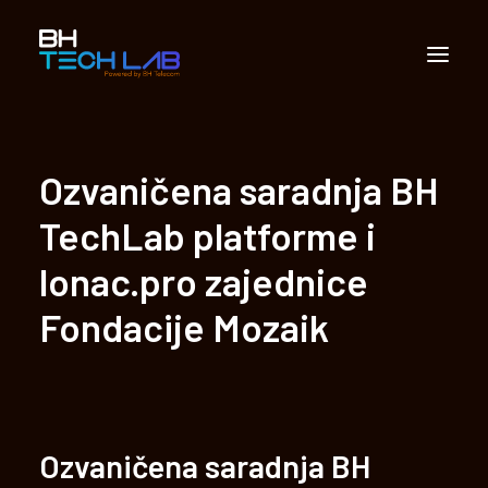
Partnerstvo
Ozvaničena saradnja BH
Apliciranje
TechLab platforme i
Vijesti
lonac.pro zajednice
Multimedija
Fondacije Mozaik
Kontakt
Sarajevo Techlab
Search
Ozvaničena saradnja BH