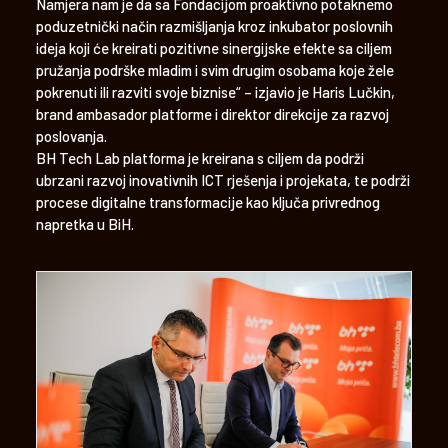
Namjera nam je da sa Fondacijom proaktivno potaknemo
poduzetnički način razmišljanja kroz inkubator poslovnih
ideja koji će kreirati pozitivne sinergijske efekte sa ciljem
pružanja podrške mladim i svim drugim osobama koje žele
pokrenuti ili razviti svoje biznise“ – izjavio je Haris Lučkin,
brand ambasador platforme i direktor direkcije za razvoj
poslovanja.
BH Tech Lab platforma je kreirana s ciljem da podrži
ubrzani razvoj inovativnih ICT rješenja i projekata, te podrži
procese digitalne transformacije kao ključa privrednog
napretka u BiH.