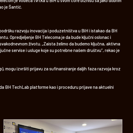
Telecom je vodeća tvrtka u BiH u svom core biznisu sa jako dobrim
o je Šantić.
podršku razvoju inovacija i poduzetništva u BiH i istakao da BH
ntu. Opredjeljenje BH Telecoma je da bude ključni oslonac i
 u svakodnevnom životu. „Zaista želimo da budemo ključna, aktivna
ključne servise i usluge koje su potrebne našem društvu“, rekao je
p), mogu izvršiti prijavu za sufinansiranje daljih faza razvoja kroz
 rada BH TechLab platforme kao i proceduru prijave na aktuelni