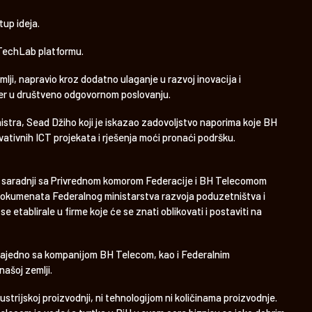
tup ideja.
 TechLab platformu.
lji, napravio kroz dodatno ulaganje u razvoj inovacija i
ider u društveno odgovornom poslovanju.
nistra, Sead Džiho koji je iskazao zadovoljstvo naporima koje BH
ovativnih ICT projekata i rješenja moći pronaći podršku.
 u saradnji sa Privrednom komorom Federacije i BH Telecomom
ih dokumenata Federalnog ministarstva razvoja poduzetništva i
etablirale u firme koje će se znati oblikovati i postaviti na
zajedno sa kompanijom BH Telecom, kao i Federalnim
našoj zemlji.
strijskoj proizvodnji, ni tehnologijom ni količinama proizvodnje.