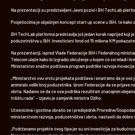
Na prezentaciji su predstavljeni Javni pozivi i BH TechLab platfo
Posjetiocima je objašnjen koncept start up scene u BiH, te kako
BH TechLab platforma predstavlja još jedan korak naprijed koji je
poduzetništva u BiH. Investicioni fond od 15 miliona KM pokazate
Na prezentaciji, ispred Vlade Federacije BiH i Federalnog minista
Telecom ulaže kako bi izgradio okruženje u kojem će svi mladi i kre
Ministarstvo snažno podržava program podrške razvoja inovacija
„Ministarstvo ovu vrstu projekata podržava i smatramo da je ov
animiralo veliki broj poduzetnika širom Federacije da se prijave 
obrta. Nadamo se da će ova podrška rezultirati značajnim idejama k
tršištu rada“ – izjavio je zamjenik ministra Džiho.
Učesnicima i gostima obratio se i predsjednik Privredne/Gospod
ministarstvom razvoja, poduzetništva i obrta, nastaviti da dobro s
„Podržavamo projekte ovog tipa jer su oni investicija za budućnost