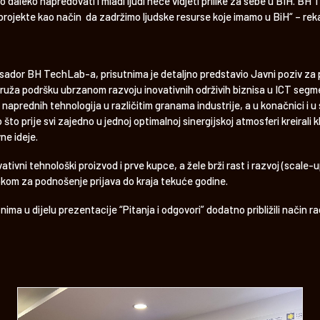
aleko napredovati i mladi ljudi neće vidjeti prilike za sebe u BIH. BH 
rojekte kao način da zadržimo ljudske resurse koje imamo u BiH“ – reka
asador BH TechLab-a, prisutnima je detaljno predstavio Javni poziv za 
ruža podršku ubrzanom razvoju inovativnih održivih biznisa u ICT segme
i naprednih tehnologija u različitim granama industrije, a u konačnici i
to prije svi zajedno u jednoj optimalnoj sinergijskoj atmosferi kreirali 
ne ideje.
ativni tehnološki proizvod i prve kupce, a žele brži rast i razvoj (scale-u
 rokom za podnošenje prijava do kraja tekuće godine.
tnima u dijelu prezentacije “Pitanja i odgovori” dodatno približili način