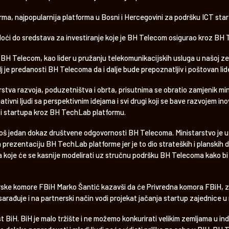
rma, najpopularnija platforma u Bosni i Hercegovini za podršku ICT star
 doći do sredstava za investiranje koje je BH Telecom osigurao kroz BH
 BH Telecom, kao lider u pružanju telekomunikacijskih usluga u našoj zem
lj je predanosti BH Telecoma da i dalje bude prepoznatljiv i poštovan l
rstva razvoja, poduzetništva i obrta, prisutnima se obratio zamjenik mi
ativni ljudi sa perspektivnim idejama i svi drugi koji se bave razvojem in
 i startupa kroz BH TechLab platformu.
o još jedan dokaz društvene odgovornosti BH Telecoma. Ministarstvo je
na prezentaciju BH TechLab platforme jer je to dio strateških i plansk
oje će se kasnije modelirati uz stručnu podršku BH Telecoma kako bi se 
arske komore FBiH Marko Šantić kazavši da će Privredna komora FBiH, 
arađuje i na partnerski način vodi projekat jačanja startup zajednice u 
 BiH. BiH je malo tržište i ne možemo konkurirati velikim zemljama u indu