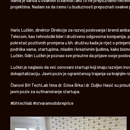
Nama je šansa u ovakvim stvarima i ako to ne prepoznamo nećemo d
projektima. Nadam se da ćemo i u budućnosti prepoznati ovakve p
Haris Lučkin, direktor Direkcije za razvoj poslovanja i brend amb
Telecom, kao tehnološki lider i društveno odgovorna kompanija, p
pokretač pozitivnih promjena u bh. društvu kada je riječ o primjen
podrška vama, startupima, mladim i kreativnim ljudima, kako bismo š
Lučkin. Gdin Lučkin je pozvao sve prisutne da prijave svoje poslov
Lučkin je naglasio da već osnovani startupi koji imaju razvijen inov
dokapitalizaciju. Javni poziv je ograničenog trajanja sa krajnjim
Članovi BH TechLab tima dr. Enisa Brka i dr. Duljko Hasić su prisu
javni poziv za sufinansiranje startupa.
#bhtechlab #stvaramodobreprice