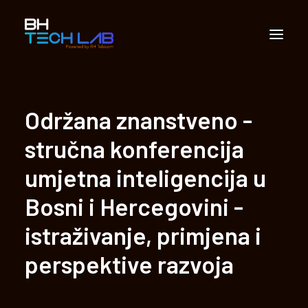
Partnerstvo
Održana znanstveno -
Apliciranje
stručna konferencija
Vijesti
umjetna inteligencija u
Multimedija
Bosni i Hercegovini -
Kontakt
istraživanje, primjena i
Sarajevo Techlab
perspektive razvoja
Search