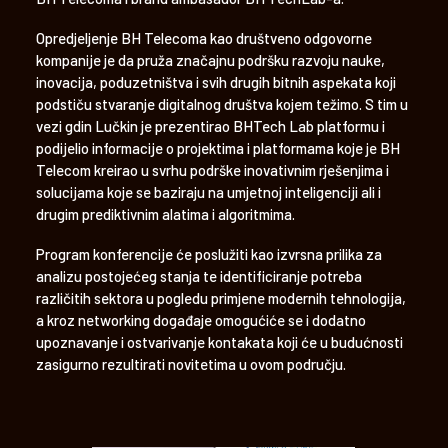
Opredjeljenje BH Telecoma kao društveno odgovorne
kompanije je da pruža značajnu podršku razvoju nauke,
inovacija, poduzetništva i svih drugih bitnih aspekata koji
podstiču stvaranje digitalnog društva kojem težimo. S tim u
vezi gdin Lučkin je prezentirao BHTech Lab platformu i
podijelio informacije o projektima i platformama koje je BH
Telecom kreirao u svrhu podrške inovativnim rješenjima i
solucijama koje se baziraju na umjetnoj inteligenciji ali i
drugim prediktivnim alatima i algoritmima.
Program konferencije će poslužiti kao izvrsna prilika za
analizu postojećeg stanja te identificiranje potreba
različitih sektora u pogledu primjene modernih tehnologija,
a kroz networking događaje omogućiće se i dodatno
upoznavanje i ostvarivanje kontakata koji će u budućnosti
zasigurno rezultirati novitetima u ovom području.