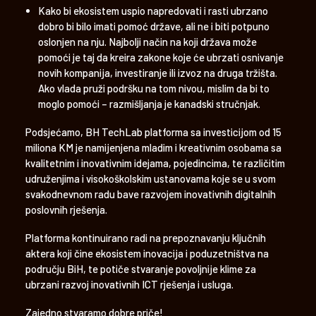
Kako bi ekosistem uspio napredovati i rasti ubrzano
dobro bi bilo imati pomoć države, ali ne i biti potpuno
oslonjen na nju. Najbolji način na koji država može
pomoći je taj da kreira zakone koje će ubrzati osnivanje
novih kompanija, investiranje ili izvoz na druga tržišta.
Ako vlada pruži podršku na tom nivou, mislim da bi to
moglo pomoći – razmišljanja je kanadski stručnjak.
Podsjećamo, BH TechLab platforma sa investicijom od 15
miliona KM je namijenjena mladim i kreativnim osobama sa
kvalitetnim i inovativnim idejama, pojedincima, te različitim
udruženjima i visokoškolskim ustanovama koje se u svom
svakodnevnom radu bave razvojem inovativnih digitalnih
poslovnih rješenja.
Platforma kontinuirano radi na prepoznavanju ključnih
aktera koji čine ekosistem inovacija i poduzetništva na
području BiH, te potiče stvaranje povoljnije klime za
ubrzani razvoj inovativnih ICT rješenja i usluga.
Zajedno stvaramo dobre priče!