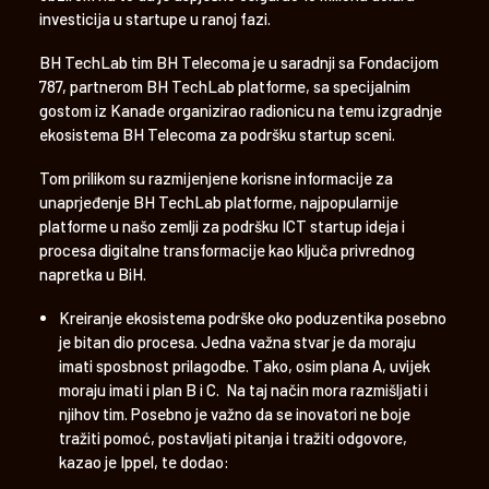
investicija u startupe u ranoj fazi.
BH TechLab tim BH Telecoma je u saradnji sa Fondacijom
787, partnerom BH TechLab platforme, sa specijalnim
gostom iz Kanade organizirao radionicu na temu izgradnje
ekosistema BH Telecoma za podršku startup sceni.
Tom prilikom su razmijenjene korisne informacije za
unaprjeđenje BH TechLab platforme, najpopularnije
platforme u našo zemlji za podršku ICT startup ideja i
procesa digitalne transformacije kao ključa privrednog
napretka u BiH.
Kreiranje ekosistema podrške oko poduzentika posebno
je bitan dio procesa. Jedna važna stvar je da moraju
imati sposbnost prilagodbe. Tako, osim plana A, uvijek
moraju imati i plan B i C. Na taj način mora razmišljati i
njihov tim. Posebno je važno da se inovatori ne boje
tražiti pomoć, postavljati pitanja i tražiti odgovore,
kazao je Ippel, te dodao: