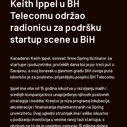
Keith Ippel u BH
Telecomu održao
radionicu za podršku
startup scene u BiH
Kanađanin Keith Ippel, osnivač firme Spring Activator za
startupe i poduzetnike, proteklih dana bio je po treći put u
Sarajevu, a svoj boravak u glavnom gradu BiH ovoga puta
iskoristio je za poslovno-prijateljsku posjetu BH Telecomu.
Ippel ima više od 15 godina iskustva u razvijanju malih i
srednjih kompanija kroz unaprjeđenje njihovih poslovnih
strategija i modela. Kreator je niza programa inkubacije,
akceleracije i finansiranja implementiranih na Spring
unverzitetu. Ovaj ugledni stručnjak ima i veliko iskustvo
u podizanju investicija u veoma ranoj fazi startupa, s
obzirom na to da je uspješno osigurao 15 miliona dolara