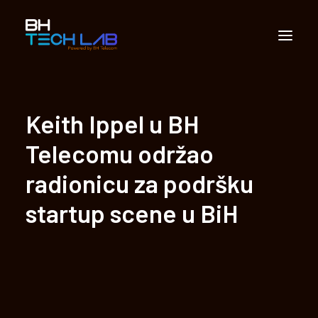
Partnerstvo
Keith Ippel u BH
Apliciranje
Telecomu održao
Vijesti
radionicu za podršku
Multimedija
startup scene u BiH
Kontakt
Sarajevo Techlab
Search