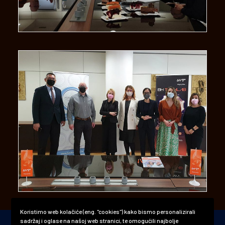
Koristimo web kolačiće (eng. "cookies") kako bismo personalizirali
sadržaj i oglase na našoj web stranici, te omogućili najbolje