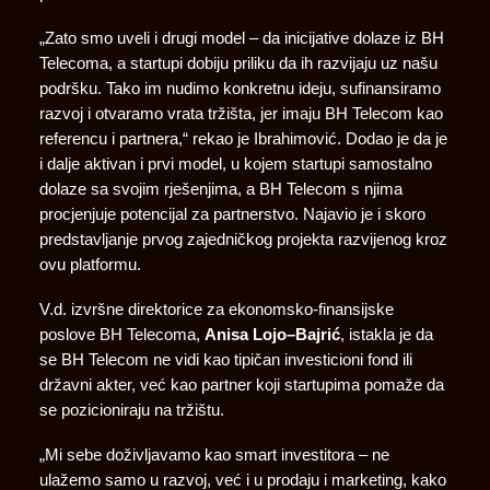
„Zato smo uveli i drugi model – da inicijative dolaze iz BH
Telecoma, a startupi dobiju priliku da ih razvijaju uz našu
podršku. Tako im nudimo konkretnu ideju, sufinansiramo
razvoj i otvaramo vrata tržišta, jer imaju BH Telecom kao
referencu i partnera,“ rekao je Ibrahimović. Dodao je da je
i dalje aktivan i prvi model, u kojem startupi samostalno
dolaze sa svojim rješenjima, a BH Telecom s njima
procjenjuje potencijal za partnerstvo. Najavio je i skoro
predstavljanje prvog zajedničkog projekta razvijenog kroz
ovu platformu.
V.d. izvršne direktorice za ekonomsko-finansijske
poslove BH Telecoma,
Anisa Lojo–Bajrić
, istakla je da
se BH Telecom ne vidi kao tipičan investicioni fond ili
državni akter, već kao partner koji startupima pomaže da
se pozicioniraju na tržištu.
„Mi sebe doživljavamo kao smart investitora – ne
ulažemo samo u razvoj, već i u prodaju i marketing, kako