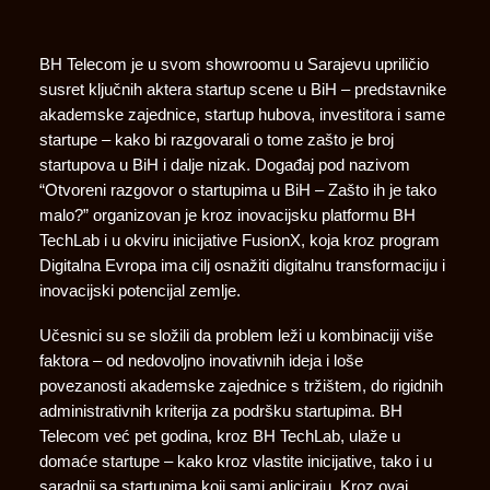
BH Telecom je u svom showroomu u Sarajevu upriličio
susret ključnih aktera startup scene u BiH – predstavnike
akademske zajednice, startup hubova, investitora i same
startupe – kako bi razgovarali o tome zašto je broj
startupova u BiH i dalje nizak. Događaj pod nazivom
“Otvoreni razgovor o startupima u BiH – Zašto ih je tako
malo?” organizovan je kroz inovacijsku platformu BH
TechLab i u okviru inicijative FusionX, koja kroz program
Digitalna Evropa ima cilj osnažiti digitalnu transformaciju i
inovacijski potencijal zemlje.
Učesnici su se složili da problem leži u kombinaciji više
faktora – od nedovoljno inovativnih ideja i loše
povezanosti akademske zajednice s tržištem, do rigidnih
administrativnih kriterija za podršku startupima. BH
Telecom već pet godina, kroz BH TechLab, ulaže u
domaće startupe – kako kroz vlastite inicijative, tako i u
saradnji sa startupima koji sami apliciraju. Kroz ovaj