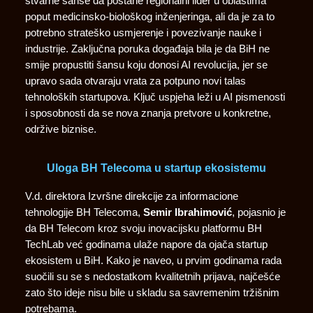
stvarne šanse da postane regionalni lider u oblastima
poput medicinsko-biološkog inženjeringa, ali da je za to
potrebno strateško usmjerenje i povezivanje nauke i
industrije. Zaključna poruka događaja bila je da BiH ne
smije propustiti šansu koju donosi AI revolucija, jer se
upravo sada otvaraju vrata za potpuno novi talas
tehnoloških startupova. Ključ uspjeha leži u AI pismenosti
i sposobnosti da se nova znanja pretvore u konkretne,
održive biznise.
Uloga BH Telecoma u startup ekosistemu
V.d. direktora Izvršne direkcije za informacione
tehnologije BH Telecoma,
Semir Ibrahimović
, pojasnio je
da BH Telecom kroz svoju inovacijsku platformu BH
TechLab već godinama ulaže napore da ojača startup
ekosistem u BiH. Kako je naveo, u prvim godinama rada
suočili su se s nedostatkom kvalitetnih prijava, najčešće
zato što ideje nisu bile u skladu sa savremenim tržišnim
potrebama.