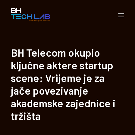
Partnerstvo
BH Telecom okupio
Apliciranje
ključne aktere startup
Vijesti
scene: Vrijeme je za
Multimedija
jače povezivanje
Kontakt
akademske zajednice i
Sarajevo Techlab
tržišta
Search