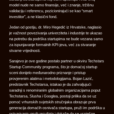
model nude ne samo finansije, već i znanje, tržišnu
validaciju i referencu, pozicionirajući se kao “smart
investitor”, a ne klasični fond.
Jedan od gostiju, dr. Miro Hegedić iz Hrvatske, naglasio
je važnost povezivanja univerziteta i industrije te ukazao
na potrebu da podrška startupima ne bude vezana samo
za ispunjavanje formalnih KPI-jeva, već za stvaranje
stvarne vrijednosti.
Sarajevo je ove godine postalo partner u okviru Techstars
Startup Community programa, što je domaćoj startup
sceni donijelo međunarodno priznanje i pristup
provjerenim alatima i metodologijama. Bojan Lazić,
predstavnik Techstarsa, istakao je da zahvaljujući
saradnji s renomiranim globalnim organizacijama poput
Techstarsa, Slusha i Googlea, postoji prilika da se uz
pomoć vrhunskih svjetskih stručnjaka obrazuje prva
generacija domaćih osnivača startupa, pruži im podrška u
ostvarivanju prvih rezultata i dokaže da se uspješne