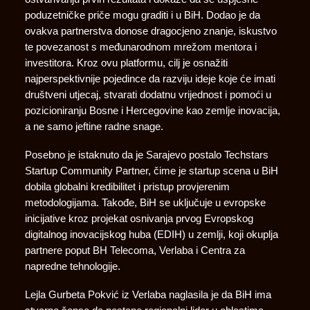
poduzetničke priče mogu graditi i u BiH. Dodao je da
ovakva partnerstva donose dragocjeno znanje, iskustvo
te povezanost s međunarodnom mrežom mentora i
investitora. Kroz ovu platformu, cilj je osnažiti
najperspektivnije pojedince da razviju ideje koje će imati
društveni utjecaj, stvarati dodatnu vrijednost i pomoći u
pozicioniranju Bosne i Hercegovine kao zemlje inovacija,
a ne samo jeftine radne snage.
Posebno je istaknuto da je Sarajevo postalo Techstars
Startup Community Partner, čime je startup scena u BiH
dobila globalni kredibilitet i pristup provjerenim
metodologijama. Takođe, BiH se uključuje u evropske
inicijative kroz projekat osnivanja prvog Evropskog
digitalnog inovacijskog huba (EDIH) u zemlji, koji okuplja
partnere poput BH Telecoma, Verlaba i Centra za
napredne tehnologije.
Lejla Gurbeta Pokvić iz Verlaba naglasila je da BiH ima